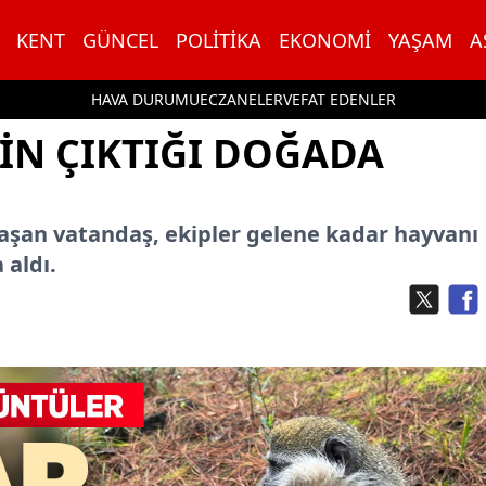
KENT
GÜNCEL
POLITIKA
EKONOMI
YAŞAM
A
HAVA DURUMU
ECZANELER
VEFAT EDENLER
IN ÇIKTIĞI DOĞADA
şan vatandaş, ekipler gelene kadar hayvanı
 aldı.