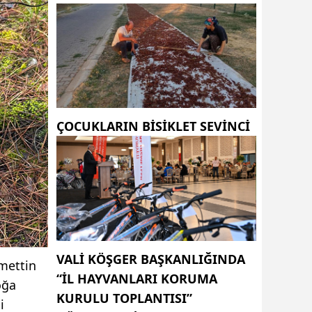
ÇOCUKLARIN BISIKLET SEVINCI
VALI KÖŞGER BAŞKANLIĞINDA
mettin
“İL HAYVANLARI KORUMA
oğa
KURULU TOPLANTISI”
i