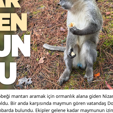
beği mantarı aramak için ormanlık alana giden Niza
e oldu. Bir anda karşısında maymun gören vatandaş D
ihbarda bulundu. Ekipler gelene kadar maymunun izin