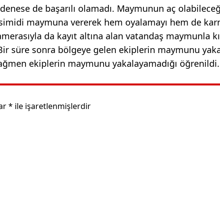
denese de başarılı olamadı. Maymunun aç olabileceğ
ğı simidi maymuna vererek hem oyalamayı hem de karn
amerasıyla da kayıt altına alan vatandaş maymunla k
Bir süre sonra bölgeye gelen ekiplerin maymunu ya
 rağmen ekiplerin maymunu yakalayamadığı öğrenildi.
lar
*
ile işaretlenmişlerdir