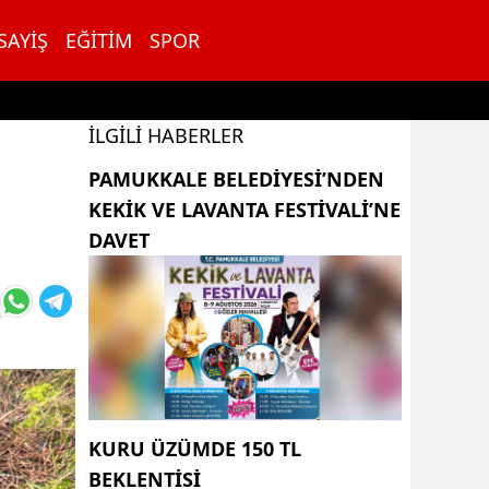
SAYIŞ
EĞITIM
SPOR
İLGILI HABERLER
PAMUKKALE BELEDIYESI’NDEN
KEKIK VE LAVANTA FESTIVALI’NE
DAVET
KURU ÜZÜMDE 150 TL
BEKLENTISI