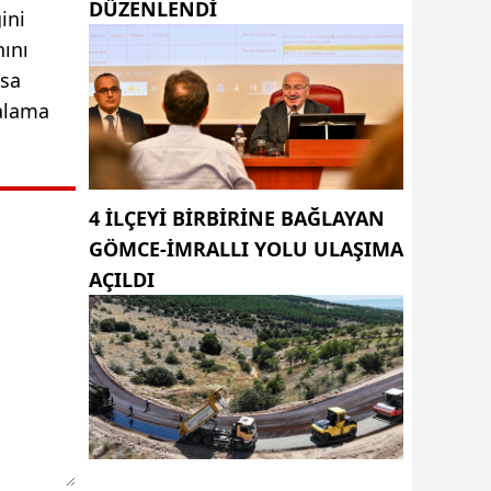
DÜZENLENDI
ini
ını
ısa
kalama
4 ILÇEYI BIRBIRINE BAĞLAYAN
GÖMCE-İMRALLI YOLU ULAŞIMA
AÇILDI