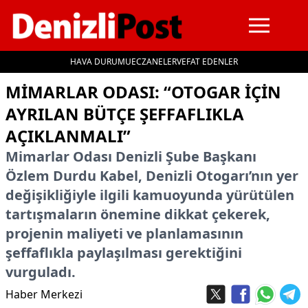
HAVA DURUMU
ECZANELER
VEFAT EDENLER
İçeriğe geç
MIMARLAR ODASI: “OTOGAR IÇIN
AYRILAN BÜTÇE ŞEFFAFLIKLA
AÇIKLANMALI”
Mimarlar Odası Denizli Şube Başkanı
Özlem Durdu Kabel, Denizli Otogarı’nın yer
değişikliğiyle ilgili kamuoyunda yürütülen
tartışmaların önemine dikkat çekerek,
projenin maliyeti ve planlamasının
şeffaflıkla paylaşılması gerektiğini
vurguladı.
Haber Merkezi