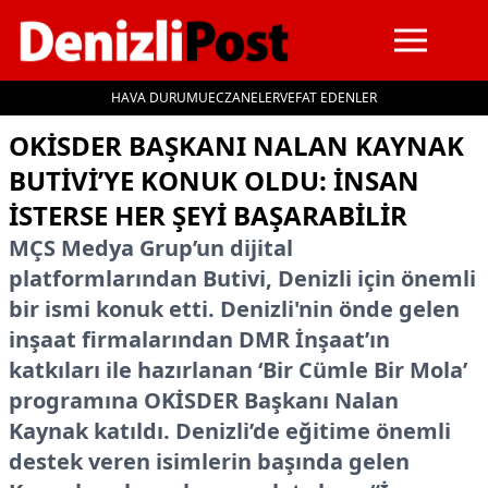
HAVA DURUMU
ECZANELER
VEFAT EDENLER
İçeriğe geç
OKİSDER BAŞKANI NALAN KAYNAK
BUTIVI’YE KONUK OLDU: İNSAN
ISTERSE HER ŞEYI BAŞARABILIR
MÇS Medya Grup’un dijital
platformlarından Butivi, Denizli için önemli
bir ismi konuk etti. Denizli'nin önde gelen
inşaat firmalarından DMR İnşaat’ın
katkıları ile hazırlanan ‘Bir Cümle Bir Mola’
programına OKİSDER Başkanı Nalan
Kaynak katıldı. Denizli’de eğitime önemli
destek veren isimlerin başında gelen