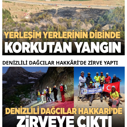
DENIZLILI DAĞCILAR HAKKÂRI’DE ZIRVE YAPTI