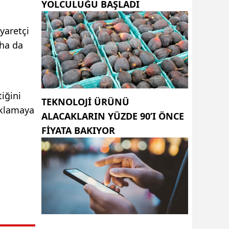
YOLCULUĞU BAŞLADI
yaretçi
aha da
iğini
TEKNOLOJI ÜRÜNÜ
ıklamaya
ALACAKLARIN YÜZDE 90’I ÖNCE
FIYATA BAKIYOR