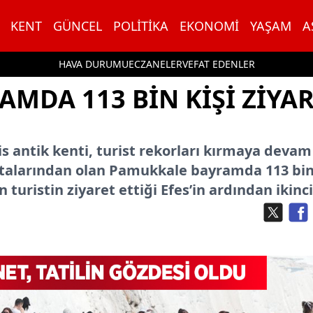
KENT
GÜNCEL
POLITIKA
EKONOMI
YAŞAM
A
HAVA DURUMU
ECZANELER
VEFAT EDENLER
AMDA 113 BIN KIŞI ZIYA
s antik kenti, turist rekorları kırmaya devam
rotalarından olan Pamukkale bayramda 113 bin
 turistin ziyaret ettiği Efes’in ardından ikinci