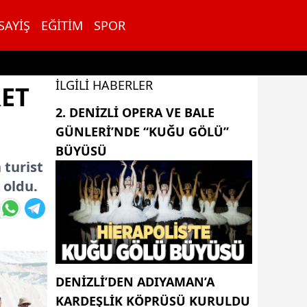
SAYIŞ
EĞITIM
SPOR
İLGILI HABERLER
RET
2. DENIZLI OPERA VE BALE
GÜNLERI’NDE “KUĞU GÖLÜ”
BÜYÜSÜ
 turist
 oldu.
DENIZLI’DEN ADIYAMAN’A
KARDEŞLIK KÖPRÜSÜ KURULDU