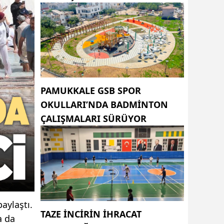
PAMUKKALE GSB SPOR
OKULLARI’NDA BADMINTON
ÇALIŞMALARI SÜRÜYOR
aylaştı.
TAZE INCIRIN IHRACAT
a da