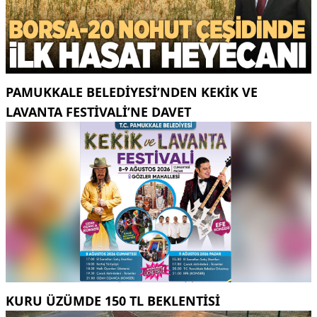
PAMUKKALE BELEDIYESI’NDEN KEKIK VE
LAVANTA FESTIVALI’NE DAVET
KURU ÜZÜMDE 150 TL BEKLENTISI