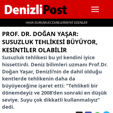
HAVA DURUMU
ECZANELER
VEFAT EDENLER
İçeriğe geç
PROF. DR. DOĞAN YAŞAR:
SUSUZLUK TEHLIKESI BÜYÜYOR,
KESINTILER OLABILIR
Susuzluk tehlikesi bu yıl kendini iyice
hissettirdi. Deniz bilimleri uzmanı Prof.Dr.
Doğan Yaşar, Denizli’nin de dahil olduğu
kentlerde tehlikenin daha da
büyüyeceğine işaret etti: “Tehlikeli bir
dönemdeyiz ve 2008'den sonraki en düşük
seviye. Suyu çok dikkatli kullanmalıyız”
dedi.