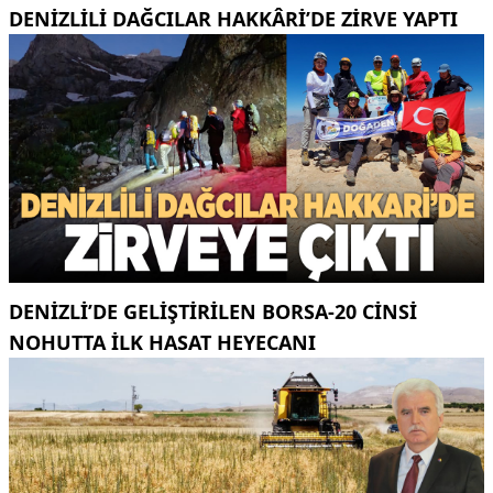
DENIZLILI DAĞCILAR HAKKÂRI’DE ZIRVE YAPTI
DENIZLI’DE GELIŞTIRILEN BORSA-20 CINSI
NOHUTTA ILK HASAT HEYECANI