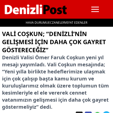
HAVA DURUMU
ECZANELER
VEFAT EDENLER
İçeriğe geç
VALI COŞKUN; “DENIZLI’NIN
GELIŞMESI IÇIN DAHA ÇOK GAYRET
GÖSTERECEĞIZ”
Denizli Valisi Ömer Faruk Coşkun yeni yıl
mesajı yayımladı. Vali Coşkun mesajında;
“Yeni yılla birlikte hedeflerimize ulaşmak
için çok çalışıp başta kamu kurum ve
kuruluşlarımız olmak üzere toplumun tüm
kesimleriyle el ele vererek cennet
vatanımızın gelişmesi için daha çok gayret
göstermeliyiz” dedi.