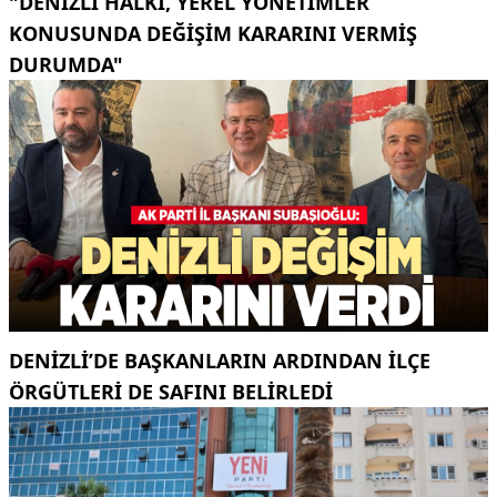
"DENIZLI HALKI, YEREL YÖNETIMLER
KONUSUNDA DEĞIŞIM KARARINI VERMIŞ
DURUMDA"
DENIZLI’DE BAŞKANLARIN ARDINDAN ILÇE
ÖRGÜTLERI DE SAFINI BELIRLEDI