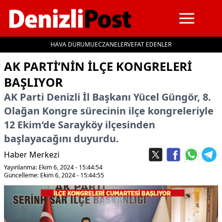
HAVA DURUMU
ECZANELER
VEFAT EDENLER
İçeriğe geç
AK PARTI’NIN ILÇE KONGRELERI
BAŞLIYOR
AK Parti Denizli İl Başkanı Yücel Güngör, 8.
Olağan Kongre sürecinin ilçe kongreleriyle
12 Ekim‘de Sarayköy ilçesinden
başlayacağını duyurdu.
Haber Merkezi
Yayınlanma: Ekim 6, 2024 - 15:44:54
Güncelleme: Ekim 6, 2024 - 15:44:55