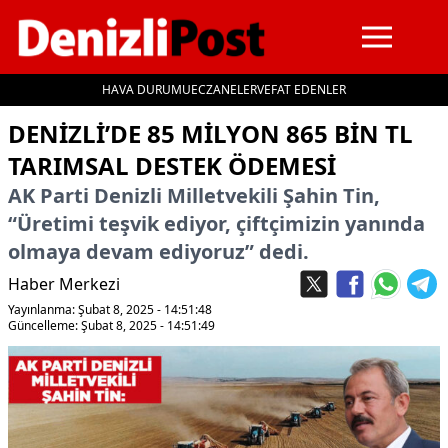
HAVA DURUMU
ECZANELER
VEFAT EDENLER
İçeriğe geç
DENIZLI’DE 85 MILYON 865 BIN TL
TARIMSAL DESTEK ÖDEMESI
AK Parti Denizli Milletvekili Şahin Tin,
“Üretimi teşvik ediyor, çiftçimizin yanında
olmaya devam ediyoruz” dedi.
Haber Merkezi
Yayınlanma: Şubat 8, 2025 - 14:51:48
Güncelleme: Şubat 8, 2025 - 14:51:49