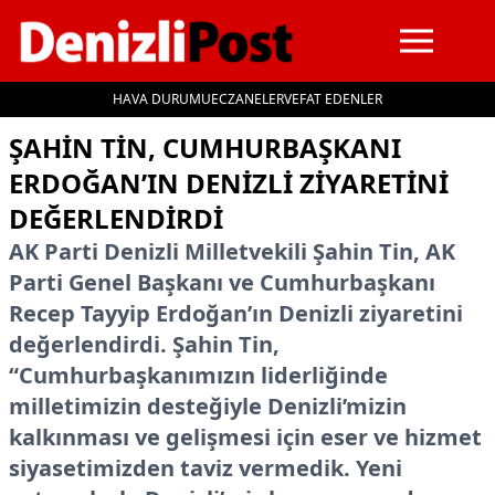
HAVA DURUMU
ECZANELER
VEFAT EDENLER
İçeriğe geç
ŞAHIN TIN, CUMHURBAŞKANI
ERDOĞAN’IN DENIZLI ZIYARETINI
DEĞERLENDIRDI
AK Parti Denizli Milletvekili Şahin Tin, AK
Parti Genel Başkanı ve Cumhurbaşkanı
Recep Tayyip Erdoğan’ın Denizli ziyaretini
değerlendirdi. Şahin Tin,
“Cumhurbaşkanımızın liderliğinde
milletimizin desteğiyle Denizli’mizin
kalkınması ve gelişmesi için eser ve hizmet
siyasetimizden taviz vermedik. Yeni