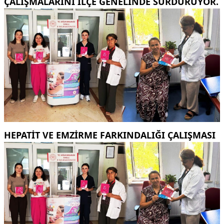
ÇALIŞMALARINI ILÇE GENELINDE SÜRDÜRÜYOR.
HEPATİT VE EMZİRME FARKINDALIĞI ÇALIŞMASI