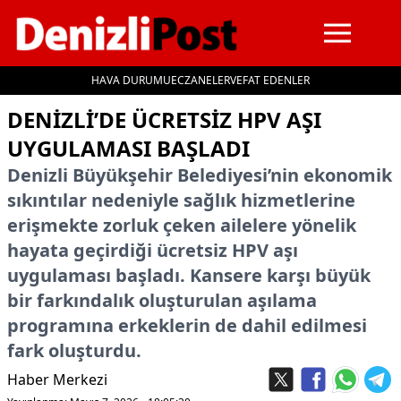
HAVA DURUMU
ECZANELER
VEFAT EDENLER
İçeriğe geç
DENIZLI’DE ÜCRETSIZ HPV AŞI
UYGULAMASI BAŞLADI
Denizli Büyükşehir Belediyesi’nin ekonomik
sıkıntılar nedeniyle sağlık hizmetlerine
erişmekte zorluk çeken ailelere yönelik
hayata geçirdiği ücretsiz HPV aşı
uygulaması başladı. Kansere karşı büyük
bir farkındalık oluşturulan aşılama
programına erkeklerin de dahil edilmesi
fark oluşturdu.
Haber Merkezi