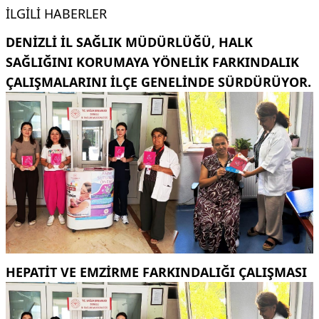
İLGILI HABERLER
DENIZLI İL SAĞLIK MÜDÜRLÜĞÜ, HALK
SAĞLIĞINI KORUMAYA YÖNELIK FARKINDALIK
ÇALIŞMALARINI ILÇE GENELINDE SÜRDÜRÜYOR.
HEPATİT VE EMZİRME FARKINDALIĞI ÇALIŞMASI