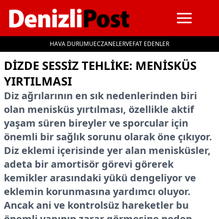
HAVA DURUMU
ECZANELER
VEFAT EDENLER
İçeriğe geç
DIZDE SESSIZ TEHLIKE: MENISKÜS
YIRTILMASI
Diz ağrılarının en sık nedenlerinden biri
olan menisküs yırtılması, özellikle aktif
yaşam süren bireyler ve sporcular için
önemli bir sağlık sorunu olarak öne çıkıyor.
Diz eklemi içerisinde yer alan menisküsler,
adeta bir amortisör görevi görerek
kemikler arasındaki yükü dengeliyor ve
eklemin korunmasına yardımcı oluyor.
Ancak ani ve kontrolsüz hareketler bu
önemli yapının zarar görmesine neden