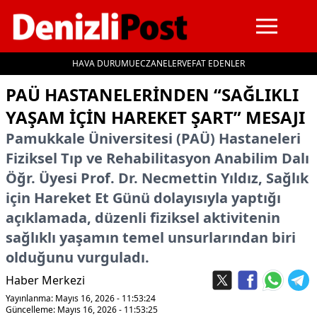
HAVA DURUMU
ECZANELER
VEFAT EDENLER
İçeriğe geç
PAÜ HASTANELERINDEN “SAĞLIKLI
YAŞAM İÇIN HAREKET ŞART” MESAJI
Pamukkale Üniversitesi (PAÜ) Hastaneleri
Fiziksel Tıp ve Rehabilitasyon Anabilim Dalı
Öğr. Üyesi Prof. Dr. Necmettin Yıldız, Sağlık
için Hareket Et Günü dolayısıyla yaptığı
açıklamada, düzenli fiziksel aktivitenin
sağlıklı yaşamın temel unsurlarından biri
olduğunu vurguladı.
Haber Merkezi
Yayınlanma: Mayıs 16, 2026 - 11:53:24
Güncelleme: Mayıs 16, 2026 - 11:53:25