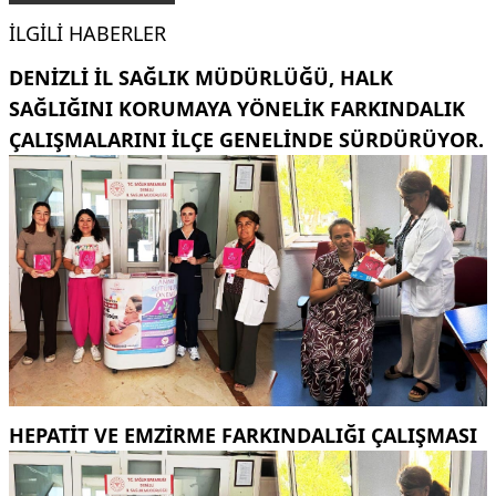
İLGILI HABERLER
DENIZLI İL SAĞLIK MÜDÜRLÜĞÜ, HALK
SAĞLIĞINI KORUMAYA YÖNELIK FARKINDALIK
ÇALIŞMALARINI ILÇE GENELINDE SÜRDÜRÜYOR.
HEPATİT VE EMZİRME FARKINDALIĞI ÇALIŞMASI