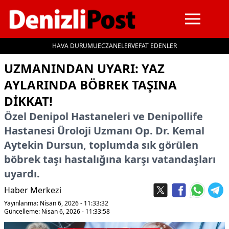
HAVA DURUMU
ECZANELER
VEFAT EDENLER
İçeriğe geç
UZMANINDAN UYARI: YAZ
AYLARINDA BÖBREK TAŞINA
DIKKAT!
Özel Denipol Hastaneleri ve Denipollife
Hastanesi Üroloji Uzmanı Op. Dr. Kemal
Aytekin Dursun, toplumda sık görülen
böbrek taşı hastalığına karşı vatandaşları
uyardı.
Haber Merkezi
Yayınlanma: Nisan 6, 2026 - 11:33:32
Güncelleme: Nisan 6, 2026 - 11:33:58