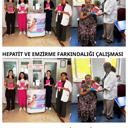
HEPATİT VE EMZİRME FARKINDALIĞI ÇALIŞMASI