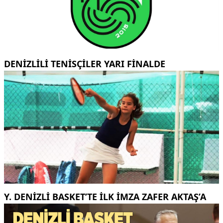
DENİZLİLİ TENİSÇİLER YARI FİNALDE
Y. DENIZLI BASKET’TE ILK IMZA ZAFER AKTAŞ’A