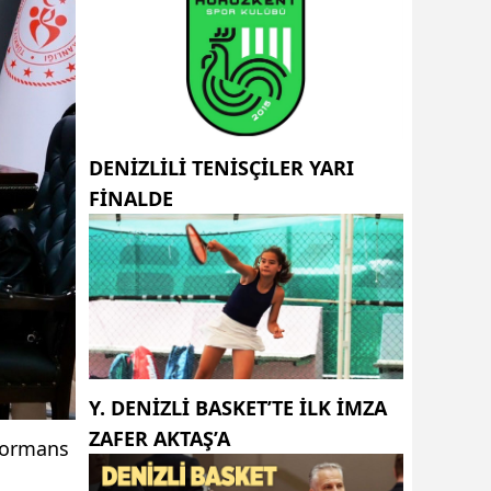
DENİZLİLİ TENİSÇİLER YARI
FİNALDE
Y. DENIZLI BASKET’TE ILK IMZA
ZAFER AKTAŞ’A
formans