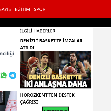
SAYIŞ
EĞITIM
SPOR
İLGILI HABERLER
N
DENİZLİ BASKET’TE İMZALAR
ATILDI
nciliği
HOROZKENT’TEN DESTEK
ÇAĞRISI