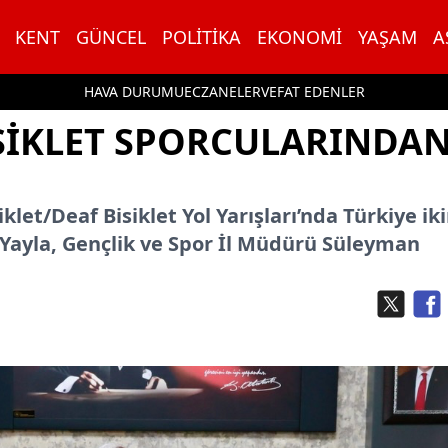
KENT
GÜNCEL
POLITIKA
EKONOMI
YAŞAM
A
HAVA DURUMU
ECZANELER
VEFAT EDENLER
SIKLET SPORCULARINDA
let/Deaf Bisiklet Yol Yarışları’nda Türkiye iki
ayla, Gençlik ve Spor İl Müdürü Süleyman