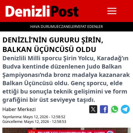
HAVA DURUMU
ECZANELER
VEFAT EDENLER
İçeriğe geç
DENIZLI’NIN GURURU ŞIRIN,
BALKAN ÜÇÜNCÜSÜ OLDU
Denizlili Milli sporcu Şirin Yolcu, Karadağ’ın
Budva kentinde düzenlenen Judo Balkan
Şampiyonası’nda bronz madalya kazanarak
Balkan Üçüncüsü oldu. Genç sporcu, elde
ettiği bu sonuçla teknik gelişimini ve form
grafiğini bir üst seviyeye taşıdı.
Haber Merkezi
Yayınlanma: Mayıs 12, 2026 - 12:58:52
Güncelleme: Mayıs 12, 2026 - 12:58:53