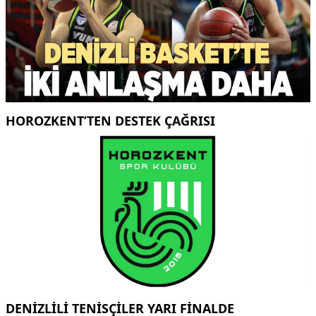
HOROZKENT’TEN DESTEK ÇAĞRISI
DENİZLİLİ TENİSÇİLER YARI FİNALDE