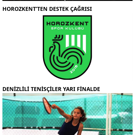
HOROZKENT’TEN DESTEK ÇAĞRISI
DENİZLİLİ TENİSÇİLER YARI FİNALDE