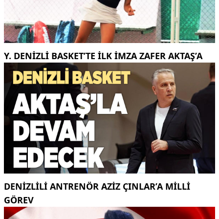
Y. DENIZLI BASKET’TE ILK IMZA ZAFER AKTAŞ’A
DENIZLILI ANTRENÖR AZIZ ÇINLAR’A MILLI
GÖREV