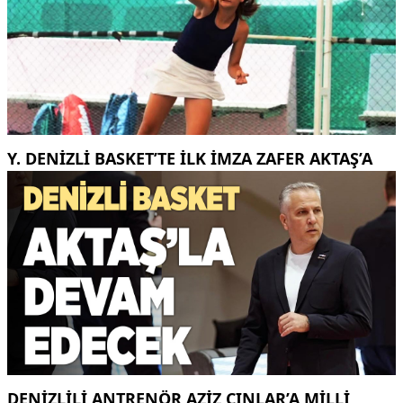
Y. DENIZLI BASKET’TE ILK IMZA ZAFER AKTAŞ’A
DENIZLILI ANTRENÖR AZIZ ÇINLAR’A MILLI