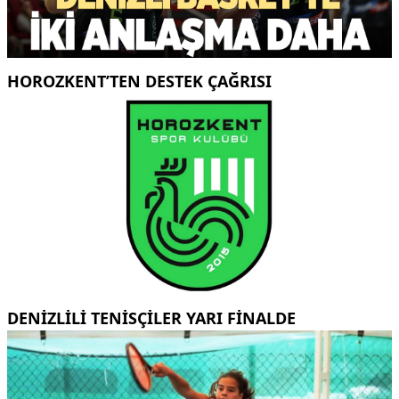
HOROZKENT’TEN DESTEK ÇAĞRISI
DENİZLİLİ TENİSÇİLER YARI FİNALDE