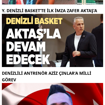
Y. DENIZLI BASKET’TE ILK IMZA ZAFER AKTAŞ’A
DENIZLILI ANTRENÖR AZIZ ÇINLAR’A MILLI
GÖREV