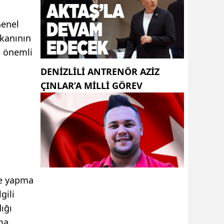
Genel
kanının
n önemli
DENIZLILI ANTRENÖR AZIZ
ÇINLAR’A MILLI GÖREV
me yapma
gili
ığı
şma