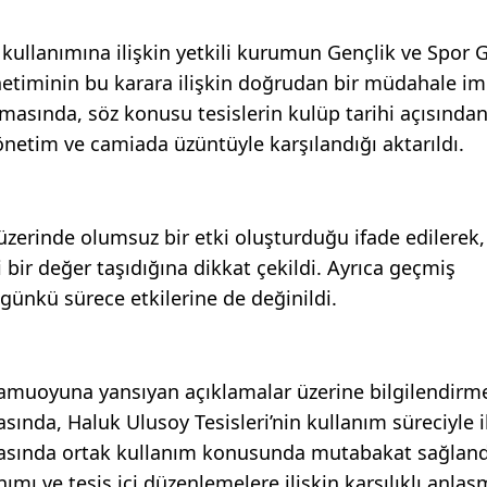
n kullanımına ilişkin yetkili kurumun Gençlik ve Spor 
timinin bu karara ilişkin doğrudan bir müdahale im
amasında, söz konusu tesislerin kulüp tarihi açısında
yönetim ve camiada üzüntüyle karşılandığı aktarıldı.
üzerinde olumsuz bir etki oluşturduğu ifade edilerek,
i bir değer taşıdığına dikkat çekildi. Ayrıca geçmiş
ünkü sürece etkilerine de değinildi.
kamuoyuna yansıyan açıklamalar üzerine bilgilendir
ında, Haluk Ulusoy Tesisleri’nin kullanım süreciyle il
r arasında ortak kullanım konusunda mutabakat sağland
ımı ve tesis içi düzenlemelere ilişkin karşılıklı anla