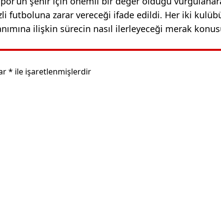
por’un şehir için önemli bir değer olduğu vurgulanar
li futboluna zarar vereceği ifade edildi. Her iki kulü
lanımına ilişkin sürecin nasıl ilerleyeceği merak konus
lar
*
ile işaretlenmişlerdir