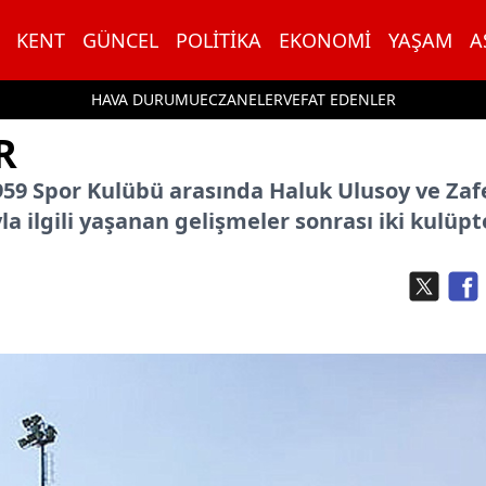
KENT
GÜNCEL
POLITIKA
EKONOMI
YAŞAM
A
HAVA DURUMU
ECZANELER
VEFAT EDENLER
R
959 Spor Kulübü arasında Haluk Ulusoy ve Zaf
la ilgili yaşanan gelişmeler sonrası iki kulüp