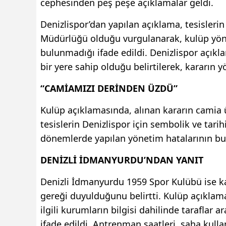
cephesinden peş peşe açıklamalar geldi.
Denizlispor’dan yapılan açıklama, tesisleri
Müdürlüğü olduğu vurgulanarak, kulüp yöne
bulunmadığı ifade edildi. Denizlispor açıkl
bir yere sahip olduğu belirtilerek, kararın 
“CAMİAMIZI DERİNDEN ÜZDÜ”
Kulüp açıklamasında, alınan kararın camia 
tesislerin Denizlispor için sembolik ve tarih
dönemlerde yapılan yönetim hatalarının bug
DENİZLİ İDMANYURDU’NDAN YANIT
Denizli İdmanyurdu 1959 Spor Kulübü ise 
gereği duyulduğunu belirtti. Kulüp açıklamas
ilgili kurumların bilgisi dahilinde tarafla
ifade edildi. Antrenman saatleri, saha kullan