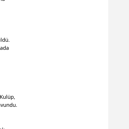
ldü.
hada
 Kulüp,
avundu.