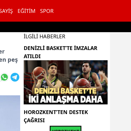
SAYIŞ
EĞITIM
SPOR
İLGILI HABERLER
DENİZLİ BASKET’TE İMZALAR
er
ATILDI
ten peş
HOROZKENT’TEN DESTEK
ÇAĞRISI