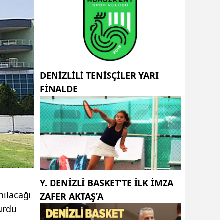
DENİZLİLİ TENİSÇİLER YARI
FİNALDE
Y. DENIZLI BASKET’TE ILK IMZA
nılacağı
ZAFER AKTAŞ’A
urdu