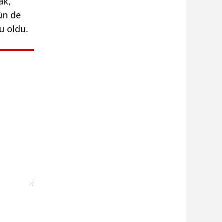
ak,
bün de
u oldu.