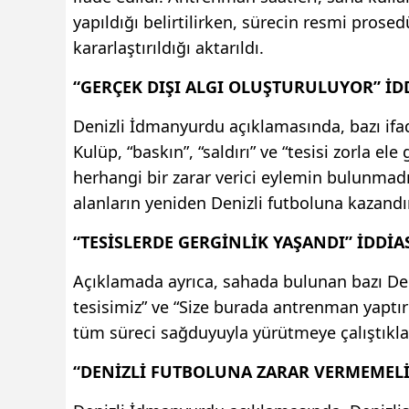
yapıldığı belirtilirken, sürecin resmi pro
kararlaştırıldığı aktarıldı.
“GERÇEK DIŞI ALGI OLUŞTURULUYOR” İD
Denizli İdmanyurdu açıklamasında, bazı if
Kulüp, “baskın”, “saldırı” ve “tesisi zorla e
herhangi bir zarar verici eylemin bulunmadı
alanların yeniden Denizli futboluna kazandır
“TESİSLERDE GERGİNLİK YAŞANDI” İDDİA
Açıklamada ayrıca, sahada bulunan bazı Deni
tesisimiz” ve “Size burada antrenman yaptırm
tüm süreci sağduyuyla yürütmeye çalıştıkl
“DENİZLİ FUTBOLUNA ZARAR VERMEMELİ