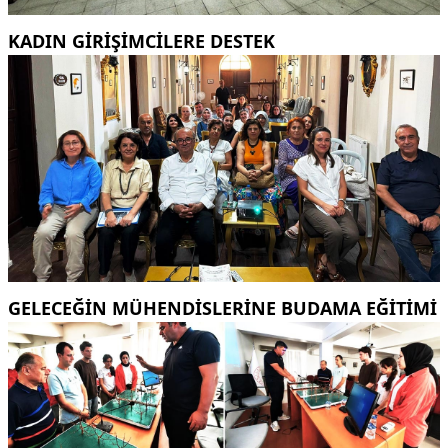
KADIN GİRİŞİMCİLERE DESTEK
GELECEĞİN MÜHENDİSLERİNE BUDAMA EĞİTİMİ