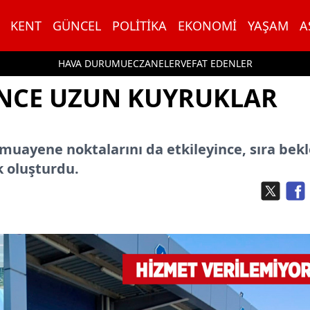
KENT
GÜNCEL
POLITIKA
EKONOMI
YAŞAM
A
HAVA DURUMU
ECZANELER
VEFAT EDENLER
INCE UZUN KUYRUKLAR
ç muayene noktalarını da etkileyince, sıra bek
k oluşturdu.