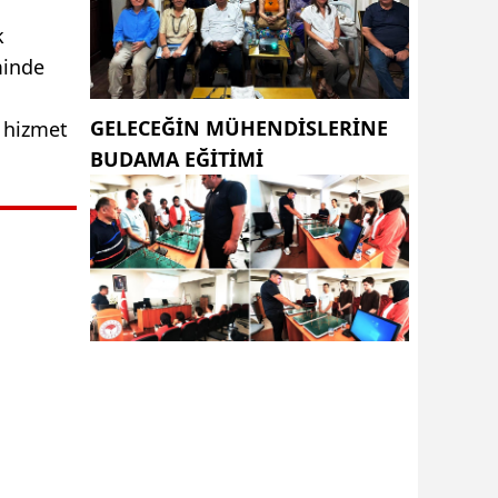
k
minde
GELECEĞİN MÜHENDİSLERİNE
, hizmet
BUDAMA EĞİTİMİ