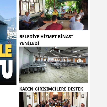
BELEDİYE HİZMET BİNASI
YENİLEDİ
KADIN GİRİŞİMCİLERE DESTEK