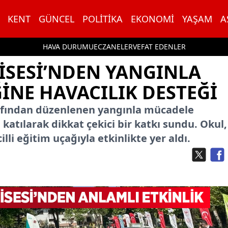
KENT
GÜNCEL
POLITIKA
EKONOMI
YAŞAM
A
HAVA DURUMU
ECZANELER
VEFAT EDENLER
LISESI’NDEN YANGINLA
INE HAVACILIK DESTEĞI
afından düzenlenen yangınla mücadele
e katılarak dikkat çekici bir katkı sundu. Okul
lli eğitim uçağıyla etkinlikte yer aldı.