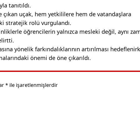
a tanıtıldı.
e çıkan uçak, hem yetkililere hem de vatandaşlara
i stratejik rolü vurgulandı.
tkinliklerle öğrencilerin yalnızca mesleki değil, aynı z
irtti.
asına yönelik farkındalıklarının artırılması hedeflenir
malarındaki önemi de öne çıkarıldı.
lar
*
ile işaretlenmişlerdir