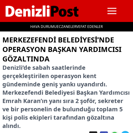
HAVA DURUMU
ECZANELER
VEFAT EDENLER
İçeriğe geç
MERKEZEFENDI BELEDIYESI’NDE
OPERASYON BAŞKAN YARDIMCISI
GÖZALTINDA
Denizli’de sabah saatlerinde
gerçekleştirilen operasyon kent
gündeminde geniş yankı uyandırdı.
Merkezefendi Belediyesi Başkan Yardımcısı
Emrah Karan’ın yanı sıra 2 şoför, sekreter
ve bir personelin de bulunduğu toplam 5
kişi polis ekipleri tarafından gözaltına
alındı.