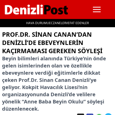
HAVA DURUMU
ECZANELER
VEFAT EDENLER
İçeriğe geç
PROF.DR. SINAN CANAN’DAN
DENIZLI’DE EBEVEYNLERIN
KAÇIRMAMASI GEREKEN SÖYLEŞI
Beyin bilimleri alanında Türkiye’nin önde
gelen isimlerinden olan ve özellikle
ebeveynlere verdiği eğitimlerle dikkat
çeken Prof.Dr. Sinan Canan Denizli’ye
geliyor. Kokpit Havacılık Lisesi’nin
organizasyonunda Denizli’de velilere
yönelik “Anne Baba Beyin Okulu” söyleşi
düzenlenecek.