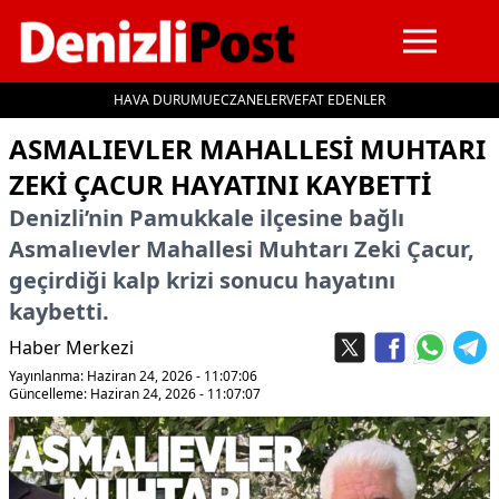
HAVA DURUMU
ECZANELER
VEFAT EDENLER
İçeriğe geç
ASMALIEVLER MAHALLESI MUHTARI
ZEKI ÇACUR HAYATINI KAYBETTI
Denizli’nin Pamukkale ilçesine bağlı
Asmalıevler Mahallesi Muhtarı Zeki Çacur,
geçirdiği kalp krizi sonucu hayatını
kaybetti.
Haber Merkezi
Yayınlanma: Haziran 24, 2026 - 11:07:06
Güncelleme: Haziran 24, 2026 - 11:07:07