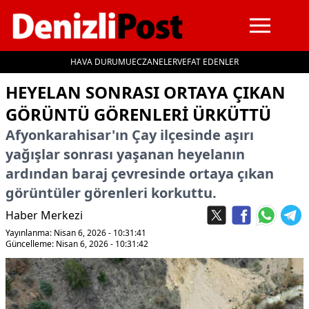
HAVA DURUMU
ECZANELER
VEFAT EDENLER
İçeriğe geç
HEYELAN SONRASI ORTAYA ÇIKAN
GÖRÜNTÜ GÖRENLERI ÜRKÜTTÜ
Afyonkarahisar'ın Çay ilçesinde aşırı
yağışlar sonrası yaşanan heyelanın
ardından baraj çevresinde ortaya çıkan
görüntüler görenleri korkuttu.
Haber Merkezi
Yayınlanma: Nisan 6, 2026 - 10:31:41
Güncelleme: Nisan 6, 2026 - 10:31:42