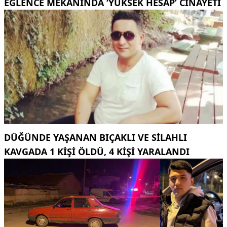
EĞLENCE MEKANINDA ‘YÜKSEK HESAP’ CINAYETI
DÜĞÜNDE YAŞANAN BIÇAKLI VE SILAHLI
KAVGADA 1 KIŞI ÖLDÜ, 4 KIŞI YARALANDI