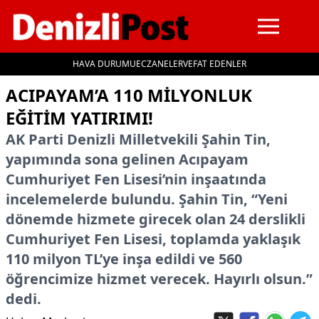
HAVA DURUMU
ECZANELER
VEFAT EDENLER
İçeriğe geç
ACIPAYAM’A 110 MILYONLUK
EĞITIM YATIRIMI!
AK Parti Denizli Milletvekili Şahin Tin,
yapımında sona gelinen Acıpayam
Cumhuriyet Fen Lisesi’nin inşaatında
incelemelerde bulundu. Şahin Tin, “Yeni
dönemde hizmete girecek olan 24 derslikli
Cumhuriyet Fen Lisesi, toplamda yaklaşık
110 milyon TL’ye inşa edildi ve 560
öğrencimize hizmet verecek. Hayırlı olsun.”
dedi.