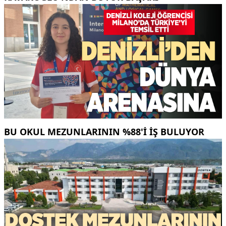
BU OKUL MEZUNLARININ %88'I İŞ BULUYOR