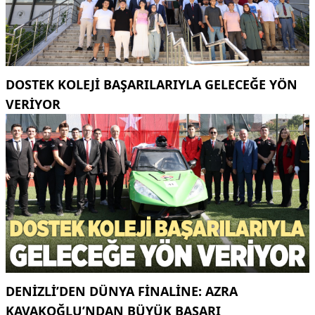
DOSTEK KOLEJİ BAŞARILARIYLA GELECEĞE YÖN
VERİYOR
DENIZLI’DEN DÜNYA FINALINE: AZRA
KAVAKOĞLU’NDAN BÜYÜK BAŞARI