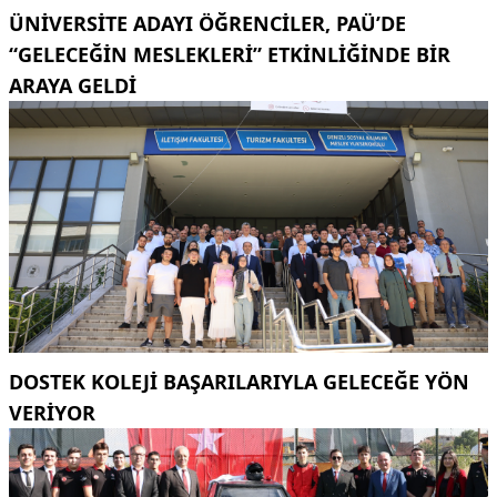
ÜNIVERSITE ADAYI ÖĞRENCILER, PAÜ’DE
“GELECEĞIN MESLEKLERI” ETKINLIĞINDE BIR
ARAYA GELDI
DOSTEK KOLEJİ BAŞARILARIYLA GELECEĞE YÖN
VERİYOR