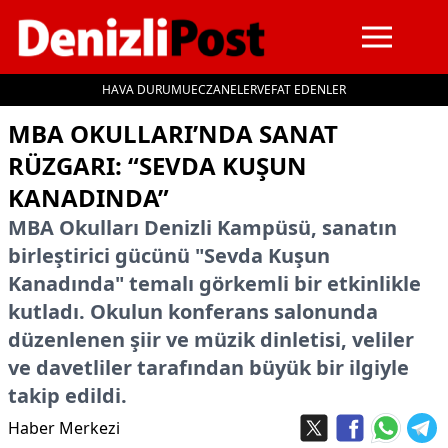
HAVA DURUMU
ECZANELER
VEFAT EDENLER
İçeriğe geç
MBA OKULLARI’NDA SANAT
RÜZGARI: “SEVDA KUŞUN
KANADINDA”
MBA Okulları Denizli Kampüsü, sanatın
birleştirici gücünü "Sevda Kuşun
Kanadında" temalı görkemli bir etkinlikle
kutladı. Okulun konferans salonunda
düzenlenen şiir ve müzik dinletisi, veliler
ve davetliler tarafından büyük bir ilgiyle
takip edildi.
Haber Merkezi