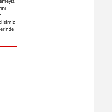
demeyiz.
ını
n
lisimiz
lerinde