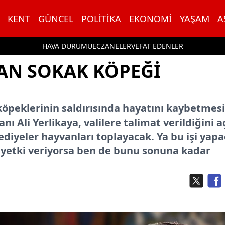
KENT
GÜNCEL
POLITIKA
EKONOMI
YAŞAM
A
HAVA DURUMU
ECZANELER
VEFAT EDENLER
AN SOKAK KÖPEĞI
öpeklerinin saldırısında hayatını kaybetmes
ı Ali Yerlikaya, valilere talimat verildiğini aç
ediyeler hayvanları toplayacak. Ya bu işi yap
 yetki veriyorsa ben de bunu sonuna kadar