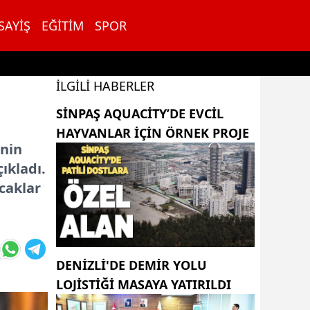
SAYIŞ
EĞITIM
SPOR
İLGILI HABERLER
SINPAŞ AQUACITY’DE EVCIL
HAYVANLAR IÇIN ÖRNEK PROJE
inin
ıkladı.
acaklar
DENİZLİ'DE DEMİR YOLU
LOJİSTİĞİ MASAYA YATIRILDI