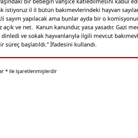
yaşındaki bir bebeğin vahşice katledilmesini kabul e
istiyoruz il il bütün bakımevlerindeki hayvan sayılar
kli sayım yapılacak ama bunlar ayda bir o komisyonu
z açık ve net. Kanun kanundur, yasa yasadır. Gazi mec
i dinledi ve sokak hayvanlarıyla ilgili mevcut bakımev
ir süreç başlatıldı.” İfadesini kullandı.
lar
*
ile işaretlenmişlerdir