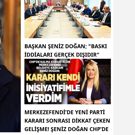
BAŞKAN ŞENIZ DOĞAN; "BASKI
IDDIALARI GERÇEK DIŞIDIR"
MERKEZEFENDI’DE YENI PARTI
KARARI SONRASI DIKKAT ÇEKEN
GELIŞME! ŞENIZ DOĞAN CHP’DE