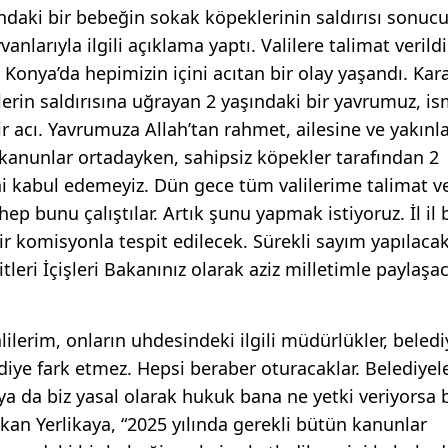
şındaki bir bebeğin sokak köpeklerinin saldırısı sonuc
larıyla ilgili açıklama yaptı. Valilere talimat verildi
onya’da hepimizin içini acıtan bir olay yaşandı. Kar
erin saldırısına uğrayan 2 yaşındaki bir yavrumuz, i
r acı. Yavrumuza Allah’tan rahmet, ailesine ve yakınl
 kanunlar ortadayken, sahipsiz köpekler tarafından 2
ni kabul edemeyiz. Dün gece tüm valilerime talimat v
p bunu çalıştılar. Artık şunu yapmak istiyoruz. İl il
ir komisyonla tespit edilecek. Sürekli sayım yapılac
eri İçişleri Bakanınız olarak aziz milletimle paylaşa
lilerim, onların uhdesindeki ilgili müdürlükler, beledi
lediye fark etmez. Hepsi beraber oturacaklar. Belediyel
 ya da biz yasal olarak hukuk bana ne yetki veriyorsa
n Yerlikaya, “2025 yılında gerekli bütün kanunlar