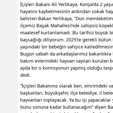
İçişleri Bakanı Ali Yerlikaya, Konya’da 2 ya
hayatını kaybetmesinin ardından sokak hayvan
belirten Bakan Yerlikaya, “Dün memleketim K
ilçemiz Başak Mahallesi’nde sahipsiz köpekl
maalesef kurtarılamadı. Bu tarifsiz büyük bi
başsağlığı diliyorum. 2025’te gerekli bütün
yaşındaki bir bebeğin vahşice katledilmesi
Bugün sabah da arkadaşlarımız bakanlıkta he
bakım evlerindeki hayvan sayıları kurulan b
ayda bir o komisyonun yapmış olduğu tespitl
dedi.
“İçişleri Bakanınız olarak ben, emrimdeki va
başkanları, büyükşehir, ilçe belediye, il be
hayvanları toplayacak. Ya bu işi yapacaklar
bunu sonuna kadar kullanacağım” diyen Baka