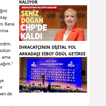
KALIYOR
u
ğini
atay
smi Rana
arına
erdim.
İHRACATÇININ DIJITAL YOL
 bütün
ARKADAŞI EIBOT ÖDÜL GETIRDI
ak ama
cağım.”
ye
er
 ben de