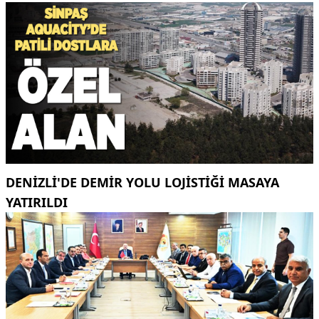
DENİZLİ'DE DEMİR YOLU LOJİSTİĞİ MASAYA
YATIRILDI