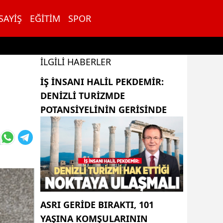
SAYIŞ
EĞITIM
SPOR
İLGILI HABERLER
İŞ INSANI HALIL PEKDEMIR:
DENIZLI TURIZMDE
POTANSIYELININ GERISINDE
ASRI GERIDE BIRAKTI, 101
YAŞINA KOMŞULARININ