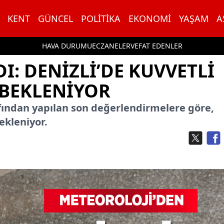
KENT
GÜNCEL
POLITIKA
EKONOMI
YAŞAM
A
HAVA DURUMU
ECZANELER
VEFAT EDENLER
: DENIZLI’DE KUVVETLI
 BEKLENIYOR
fından yapılan son değerlendirmelere göre,
bekleniyor.