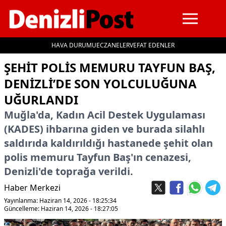
HAVA DURUMU
ECZANELER
VEFAT EDENLER
İçeriğe geç
ŞEHIT POLIS MEMURU TAYFUN BAŞ,
DENIZLI’DE SON YOLCULUĞUNA
UĞURLANDI
Muğla'da, Kadın Acil Destek Uygulaması
(KADES) ihbarına giden ve burada silahlı
saldırıda kaldırıldığı hastanede şehit olan
polis memuru Tayfun Baş'ın cenazesi,
Denizli'de toprağa verildi.
Haber Merkezi
Yayınlanma: Haziran 14, 2026 - 18:25:34
Güncelleme: Haziran 14, 2026 - 18:27:05