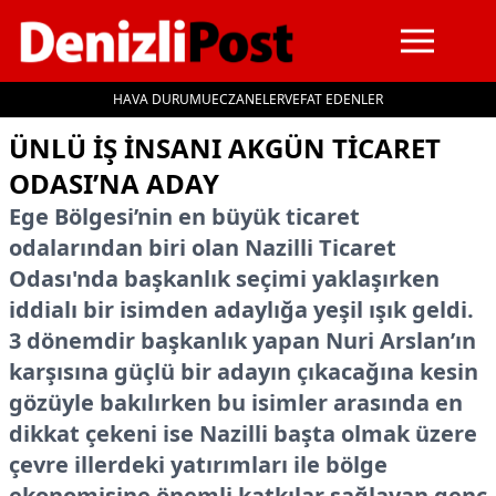
HAVA DURUMU
ECZANELER
VEFAT EDENLER
İçeriğe geç
ÜNLÜ IŞ INSANI AKGÜN TICARET
ODASI’NA ADAY
Ege Bölgesi’nin en büyük ticaret
odalarından biri olan Nazilli Ticaret
Odası'nda başkanlık seçimi yaklaşırken
iddialı bir isimden adaylığa yeşil ışık geldi.
3 dönemdir başkanlık yapan Nuri Arslan’ın
karşısına güçlü bir adayın çıkacağına kesin
gözüyle bakılırken bu isimler arasında en
dikkat çekeni ise Nazilli başta olmak üzere
çevre illerdeki yatırımları ile bölge
ekonomisine önemli katkılar sağlayan genç