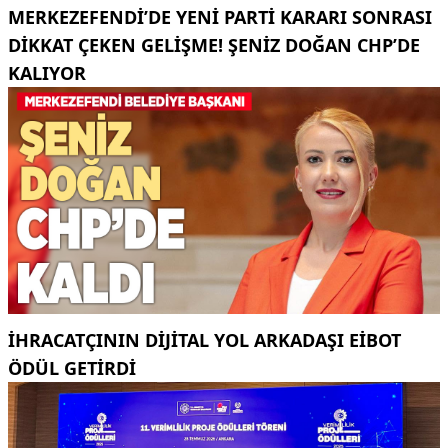
MERKEZEFENDI’DE YENI PARTI KARARI SONRASI
DIKKAT ÇEKEN GELIŞME! ŞENIZ DOĞAN CHP’DE
KALIYOR
İHRACATÇININ DIJITAL YOL ARKADAŞI EIBOT
ÖDÜL GETIRDI