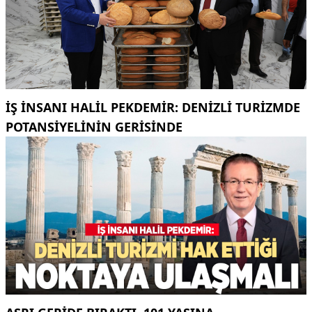
İŞ INSANI HALIL PEKDEMIR: DENIZLI TURIZMDE
POTANSIYELININ GERISINDE