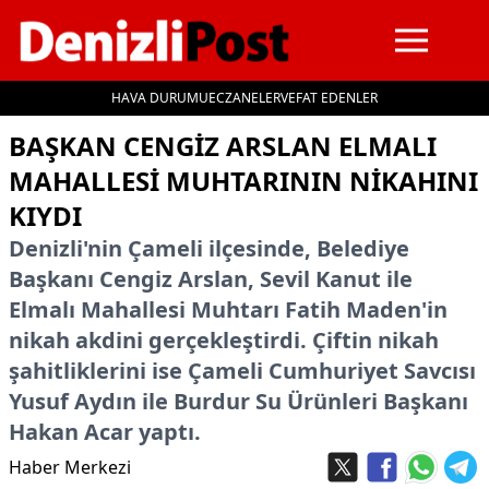
HAVA DURUMU
ECZANELER
VEFAT EDENLER
İçeriğe geç
BAŞKAN CENGİZ ARSLAN ELMALI
MAHALLESİ MUHTARININ NİKAHINI
KIYDI
Denizli'nin Çameli ilçesinde, Belediye
Başkanı Cengiz Arslan, Sevil Kanut ile
Elmalı Mahallesi Muhtarı Fatih Maden'in
nikah akdini gerçekleştirdi. Çiftin nikah
şahitliklerini ise Çameli Cumhuriyet Savcısı
Yusuf Aydın ile Burdur Su Ürünleri Başkanı
Hakan Acar yaptı.
Haber Merkezi