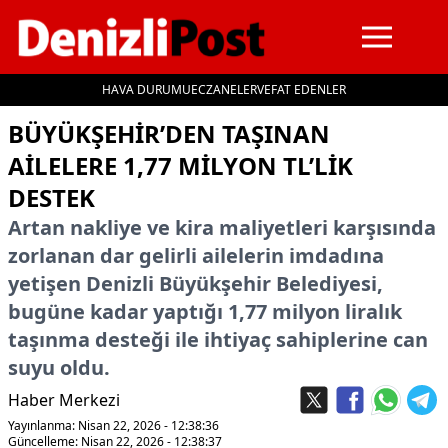
HAVA DURUMU
ECZANELER
VEFAT EDENLER
İçeriğe geç
BÜYÜKŞEHIR’DEN TAŞINAN
AILELERE 1,77 MILYON TL’LIK
DESTEK
Artan nakliye ve kira maliyetleri karşısında
zorlanan dar gelirli ailelerin imdadına
yetişen Denizli Büyükşehir Belediyesi,
bugüne kadar yaptığı 1,77 milyon liralık
taşınma desteği ile ihtiyaç sahiplerine can
suyu oldu.
Haber Merkezi
Yayınlanma: Nisan 22, 2026 - 12:38:36
Güncelleme: Nisan 22, 2026 - 12:38:37