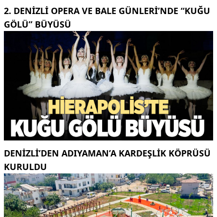
2. DENIZLI OPERA VE BALE GÜNLERI’NDE “KUĞU
GÖLÜ” BÜYÜSÜ
DENIZLI’DEN ADIYAMAN’A KARDEŞLIK KÖPRÜSÜ
KURULDU