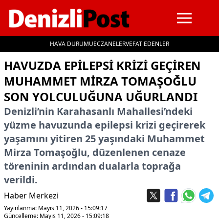
HAVA DURUMU
ECZANELER
VEFAT EDENLER
İçeriğe geç
HAVUZDA EPILEPSI KRIZI GEÇIREN
MUHAMMET MIRZA TOMAŞOĞLU
SON YOLCULUĞUNA UĞURLANDI
Denizli’nin Karahasanlı Mahallesi’ndeki
yüzme havuzunda epilepsi krizi geçirerek
yaşamını yitiren 25 yaşındaki Muhammet
Mirza Tomaşoğlu, düzenlenen cenaze
töreninin ardından dualarla toprağa
verildi.
Haber Merkezi
Yayınlanma: Mayıs 11, 2026 - 15:09:17
Güncelleme: Mayıs 11, 2026 - 15:09:18