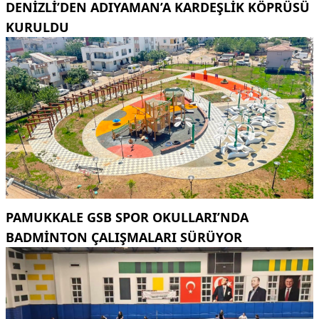
DENIZLI’DEN ADIYAMAN’A KARDEŞLIK KÖPRÜSÜ
KURULDU
PAMUKKALE GSB SPOR OKULLARI’NDA
BADMINTON ÇALIŞMALARI SÜRÜYOR