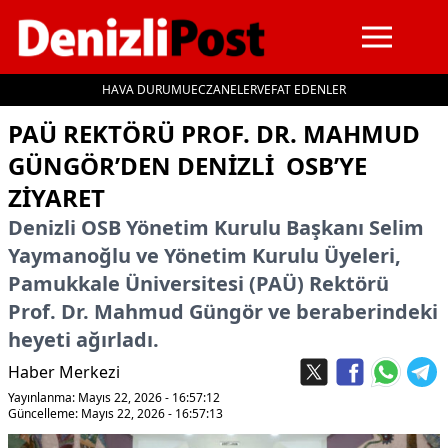
HAVA DURUMU
ECZANELER
VEFAT EDENLER
İçeriğe geç
PAÜ REKTÖRÜ PROF. DR. MAHMUD
GÜNGÖR’DEN DENIZLI OSB’YE
ZIYARET
Denizli OSB Yönetim Kurulu Başkanı Selim
Yaymanoğlu ve Yönetim Kurulu Üyeleri,
Pamukkale Üniversitesi (PAÜ) Rektörü
Prof. Dr. Mahmud Güngör ve beraberindeki
heyeti ağırladı.
Haber Merkezi
Yayınlanma: Mayıs 22, 2026 - 16:57:12
Güncelleme: Mayıs 22, 2026 - 16:57:13