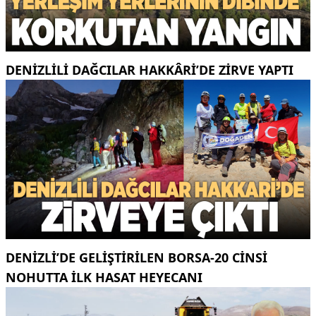
DENIZLILI DAĞCILAR HAKKÂRI’DE ZIRVE YAPTI
DENIZLI’DE GELIŞTIRILEN BORSA-20 CINSI
NOHUTTA ILK HASAT HEYECANI