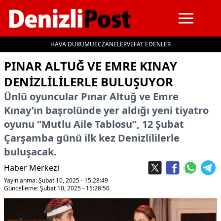
HAVA DURUMU
ECZANELER
VEFAT EDENLER
İçeriğe geç
PINAR ALTUĞ VE EMRE KINAY
DENIZLILILERLE BULUŞUYOR
Ünlü oyuncular Pınar Altuğ ve Emre
Kınay’ın başrolünde yer aldığı yeni tiyatro
oyunu “Mutlu Aile Tablosu”, 12 Şubat
Çarşamba günü ilk kez Denizlililerle
buluşacak.
Haber Merkezi
Yayınlanma: Şubat 10, 2025 - 15:28:49
Güncelleme: Şubat 10, 2025 - 15:28:50