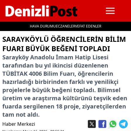
HAVA DURUMU
ECZANELER
VEFAT EDENLER
İçeriğe geç
SARAYKÖYLÜ ÖĞRENCILERIN BILIM
FUARI BÜYÜK BEĞENI TOPLADI
Sarayköy Anadolu İmam Hatip Lisesi
tarafından bu yıl ikincisi düzenlenen
TÜBİTAK 4006 Bilim Fuarı, öğrencilerin
hazırladığı birbirinden farklı ve yenilikçi
projelerle büyük beğeni topladı. Bilimsel
üretim ve araştırma kültürünü teşvik eden
fuarda sergilenen 18 proje, ziyaretçilerden
tam not aldı.
Haber Merkezi