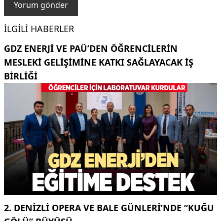
İLGILI HABERLER
GDZ ENERJI VE PAÜ’DEN ÖĞRENCILERIN
MESLEKI GELIŞIMINE KATKI SAĞLAYACAK IŞ
BIRLIĞI
2. DENIZLI OPERA VE BALE GÜNLERI’NDE “KUĞU