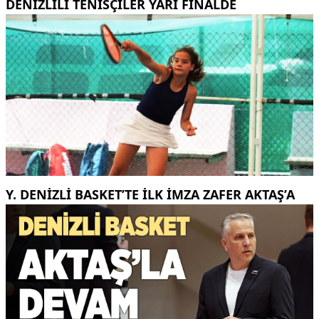
DENİZLİLİ TENİSÇİLER YARI FİNALDE
Y. DENIZLI BASKET’TE ILK IMZA ZAFER AKTAŞ’A