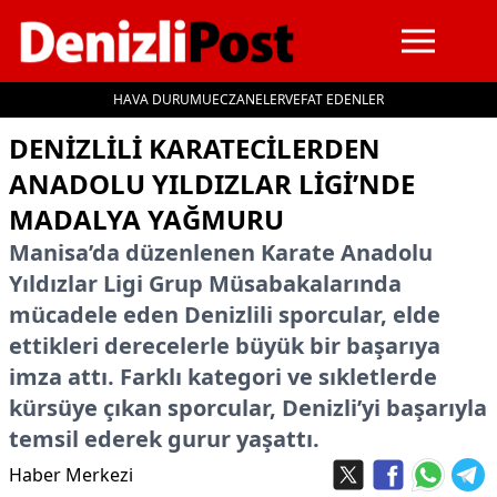
HAVA DURUMU
ECZANELER
VEFAT EDENLER
İçeriğe geç
DENIZLILI KARATECILERDEN
ANADOLU YILDIZLAR LIGI’NDE
MADALYA YAĞMURU
Manisa’da düzenlenen Karate Anadolu
Yıldızlar Ligi Grup Müsabakalarında
mücadele eden Denizlili sporcular, elde
ettikleri derecelerle büyük bir başarıya
imza attı. Farklı kategori ve sıkletlerde
kürsüye çıkan sporcular, Denizli’yi başarıyla
temsil ederek gurur yaşattı.
Haber Merkezi