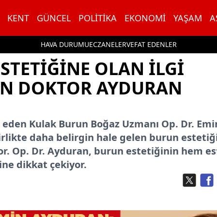
KENT
GÜNCEL
POLITIKA
EKONOMI
YAŞAM
A
HAVA DURUMU
ECZANELER
VEFAT EDENLER
STETIĞINE OLAN ILGI
AN DOKTOR AYDURAN
ul eden Kulak Burun Boğaz Uzmanı Op. Dr. Emi
irlikte daha belirgin hale gelen burun estetiğ
uyor. Op. Dr. Ayduran, burun estetiğinin hem es
ne dikkat çekiyor.