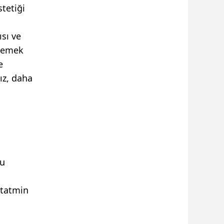
tetiği
sı ve
msemek
e
ız, daha
Bu
 tatmin