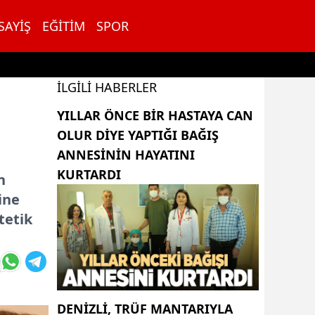
SAYIŞ
EĞITIM
SPOR
İLGILI HABERLER
YILLAR ÖNCE BIR HASTAYA CAN
OLUR DIYE YAPTIĞI BAĞIŞ
ANNESININ HAYATINI
KURTARDI
n
ine
tetik
DENIZLI, TRÜF MANTARIYLA