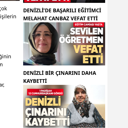
 çok
DENIZLI’DE BAŞARILI EĞITIMCI
şilerin
MELAHAT CANBAZ VEFAT ETTI
ğinin
em
DENIZLI BIR ÇINARINI DAHA
KAYBETTI
r,