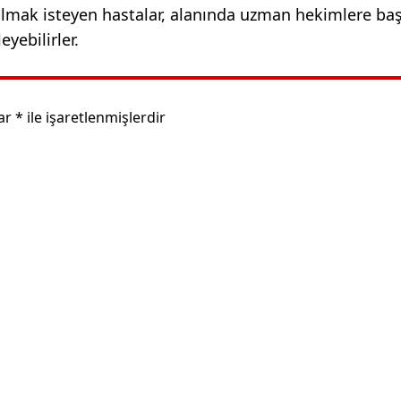
almak isteyen hastalar, alanında uzman hekimlere ba
eyebilirler.
lar
*
ile işaretlenmişlerdir