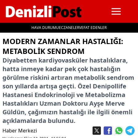
HAVA DURUMU
ECZANELER
VEFAT EDENLER
İçeriğe geç
MODERN ZAMANLAR HASTALIĞI:
METABOLİK SENDROM
Diyabetten kardiyovasküler hastalıklara,
hatta inmeye kadar pek çok hastalığın
görülme riskini artıran metabolik sendrom
son yıllarda artışa geçti. Özel Denipollife
Hastanesi Endokrinoloji ve Metabolizma
Hastalıkları Uzman Doktoru Ayşe Merve
Güldün, çağımızın hastalığı ile ilgili önemli
açıklamalarda bulundu.
Haber Merkezi