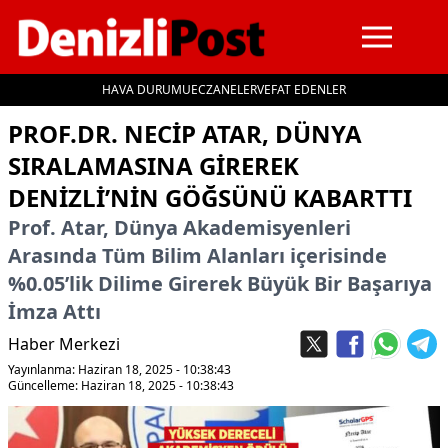
HAVA DURUMU
ECZANELER
VEFAT EDENLER
İçeriğe geç
PROF.DR. NECIP ATAR, DÜNYA
SIRALAMASINA GIREREK
DENIZLI’NIN GÖĞSÜNÜ KABARTTI
Prof. Atar, Dünya Akademisyenleri
Arasında Tüm Bilim Alanları içerisinde
%0.05’lik Dilime Girerek Büyük Bir Başarıya
İmza Attı
Haber Merkezi
Yayınlanma: Haziran 18, 2025 - 10:38:43
Güncelleme: Haziran 18, 2025 - 10:38:43