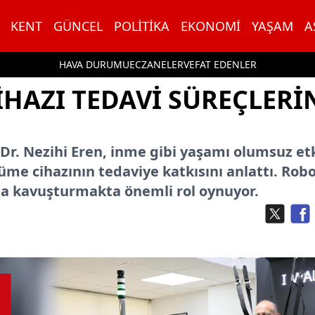
KENT
GÜNCEL
POLITIKA
EKONOMI
YAŞAM
A
HAVA DURUMU
ECZANELER
VEFAT EDENLER
HAZI TEDAVİ SÜREÇLERİ
Dr. Nezihi Eren, inme gibi yaşamı olumsuz et
üme cihazının tedaviye katkısını anlattı. Robo
ına kavuşturmakta önemli rol oynuyor.