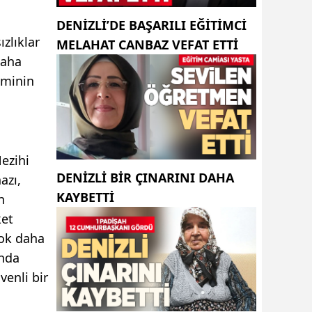
DENIZLI’DE BAŞARILI EĞITIMCI
ızlıklar
MELAHAT CANBAZ VEFAT ETTI
daha
eminin
Nezihi
DENIZLI BIR ÇINARINI DAHA
azı,
KAYBETTI
n
ket
çok daha
anda
venli bir