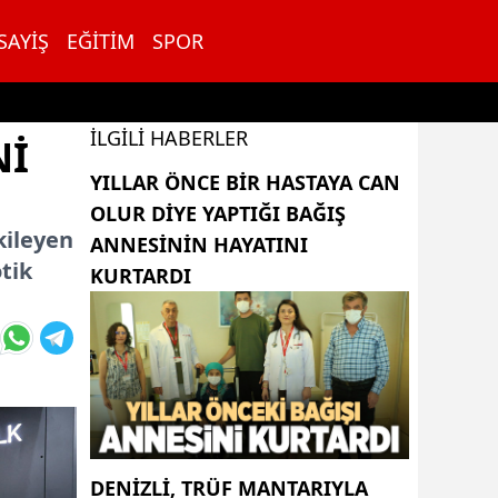
SAYIŞ
EĞITIM
SPOR
İLGILI HABERLER
Nİ
YILLAR ÖNCE BIR HASTAYA CAN
OLUR DIYE YAPTIĞI BAĞIŞ
kileyen
ANNESININ HAYATINI
tik
KURTARDI
DENIZLI, TRÜF MANTARIYLA