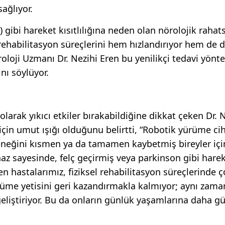
ağlıyor.
 gibi hareket kısıtlılığına neden olan nörolojik rahats
el rehabilitasyon süreçlerini hem hızlandırıyor hem de 
roloji Uzmanı Dr. Nezihi Eren bu yenilikçi tedavi yönt
nı söylüyor.
 olarak yıkıcı etkiler bırakabildiğine dikkat çeken Dr. 
için umut ışığı olduğunu belirtti, “Robotik yürüme cih
teneğini kısmen ya da tamamen kaybetmiş bireyler içi
cihaz sayesinde, felç geçirmiş veya parkinson gibi hare
den hastalarımız, fiziksel rehabilitasyon süreçlerinde 
yürüme yetisini geri kazandırmakla kalmıyor; aynı zam
liştiriyor. Bu da onların günlük yaşamlarına daha gü