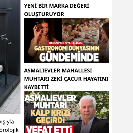
YENI BIR MARKA DEĞERI
OLUŞTURUYOR
ASMALIEVLER MAHALLESI
MUHTARI ZEKI ÇACUR HAYATINI
KAYBETTI
ışıyla
örolojik