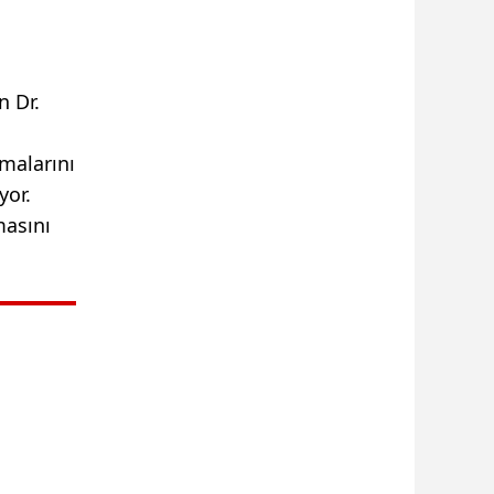
n Dr.
lmalarını
yor.
masını