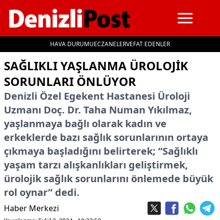
HAVA DURUMU
ECZANELER
VEFAT EDENLER
İçeriğe geç
SAĞLIKLI YAŞLANMA ÜROLOJIK
SORUNLARI ÖNLÜYOR
Denizli Özel Egekent Hastanesi Üroloji
Uzmanı Doç. Dr. Taha Numan Yıkılmaz,
yaşlanmaya bağlı olarak kadın ve
erkeklerde bazı sağlık sorunlarının ortaya
çıkmaya başladığını belirterek; “Sağlıklı
yaşam tarzı alışkanlıkları geliştirmek,
ürolojik sağlık sorunlarını önlemede büyük
rol oynar” dedi.
Haber Merkezi