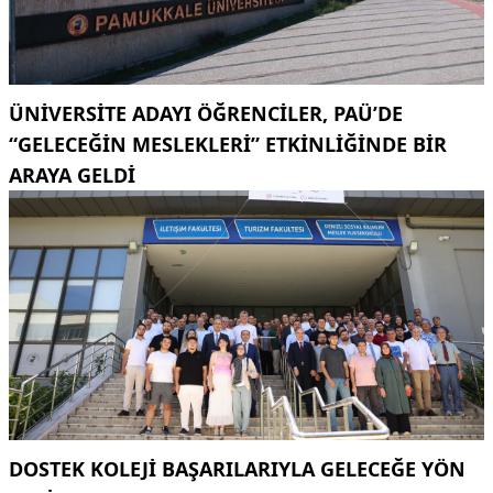
ÜNIVERSITE ADAYI ÖĞRENCILER, PAÜ’DE
“GELECEĞIN MESLEKLERI” ETKINLIĞINDE BIR
ARAYA GELDI
DOSTEK KOLEJİ BAŞARILARIYLA GELECEĞE YÖN